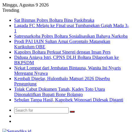
Minggu, Agustus 9 2026
Trending
Sat Binmas Polres Boltara Bina Paskibraka
Lagada FC Melaju ke Final usai Tumbangkan Gajah Mada 3-
1
Satresnarkoba Polres Boltara Sosialisasikan Bahaya Narkoba
Prodi PAI IAIN Sultan Amai Gorontalo Matangkan
Kurikulum OBE
Kapolres Boltara Perkuat Sinergi dengan Insan Pers
Diduga Aniaya Istri, CPNS DLH Boltara Dilaporkan ke
BKPSDM
Nekat Lompat dari Jembatan Bintauna, Wanita Ini Nyaris
Meregang Nyawa
Kembali Digelar, Hulonthalo Matsuri 2026 Diserbu
Pengunjung
Tolak Cabut Dokumen Tanah, Kades Toto Utara
Dinonaktifkan Bupati Bone Bolango
Sebulan Tanpa Hasil, Kapolsek Wonosari Didesak Diganti
Search
Switch
for
skin
TikTok