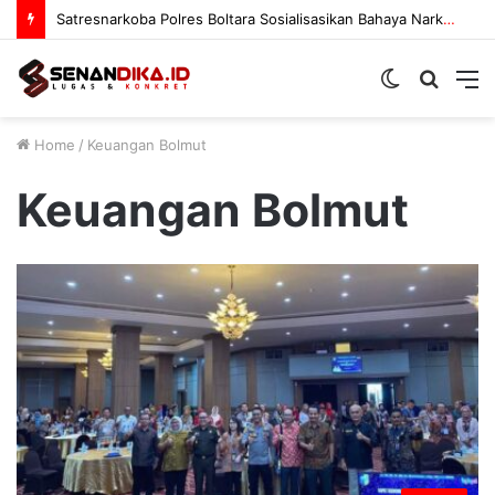
Satresnarkoba Polres Boltara Sosialisasikan Bahaya Narkoba
Switch
Searc
M
skin
for
Home
/
Keuangan Bolmut
Keuangan Bolmut