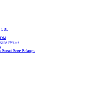
m OBE
PSDM
regang Nyawa
g
n Bupati Bone Bolango