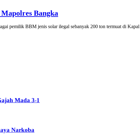
sa Mapolres Bangka
gai pemilik BBM jenis solar ilegal sebanyak 200 ton termuat di Kap
Gajah Mada 3-1
ahaya Narkoba