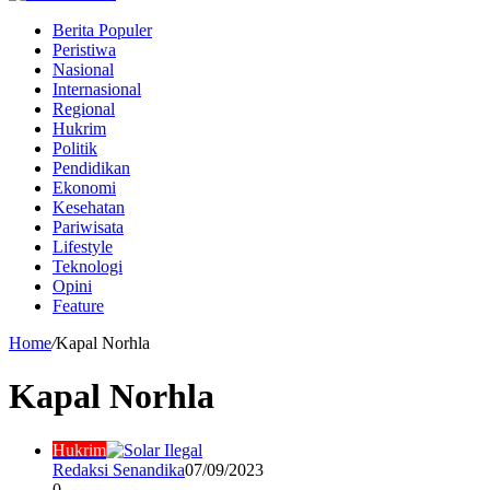
Berita Populer
Peristiwa
Nasional
Internasional
Regional
Hukrim
Politik
Pendidikan
Ekonomi
Kesehatan
Pariwisata
Lifestyle
Teknologi
Opini
Feature
Home
/
Kapal Norhla
Kapal Norhla
Hukrim
Redaksi Senandika
07/09/2023
0