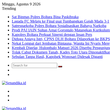
Minggu, Agustus 9 2026
Trending
Sat Binmas Polres Boltara Bina Paskibraka
Lagada FC Melaju ke Final usai Tumbangkan Gajah Mada 3-1
Satresnarkoba Polres Boltara Sosialisasikan Bahaya Narkoba
Prodi PAI IAIN Sultan Amai Gorontalo Matangkan Kurikulu
Kapolres Boltara Perkuat Sinergi dengan Insan Pers
Diduga Aniaya Istri, CPNS DLH Boltara Dilaporkan ke BK
Nekat Lompat dari Jembatan Bintauna, Wanita Ini Nyaris Me
Kembali Digelar, Hulonthalo Matsuri 2026 Diserbu Pengunjun
Tolak Cabut Dokumen Tanah, Kades Toto Utara Dinonaktifka
Sebulan Tanpa Hasil, Kapolsek Wonosari Didesak Diganti
Search
Switch
for
skin
TikTok
Menu
Search
for
Switch
skin