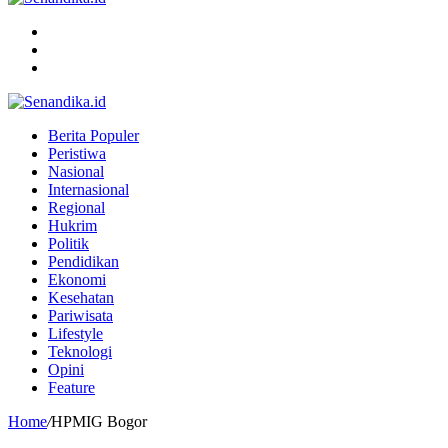
Menu
Search
for
Switch
skin
Berita Populer
Peristiwa
Nasional
Internasional
Regional
Hukrim
Politik
Pendidikan
Ekonomi
Kesehatan
Pariwisata
Lifestyle
Teknologi
Opini
Feature
Home
/
HPMIG Bogor