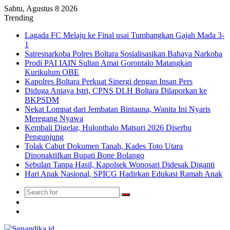
Sabtu, Agustus 8 2026
Trending
Lagada FC Melaju ke Final usai Tumbangkan Gajah Mada 3-
1
Satresnarkoba Polres Boltara Sosialisasikan Bahaya Narkoba
Prodi PAI IAIN Sultan Amai Gorontalo Matangkan
Kurikulum OBE
Kapolres Boltara Perkuat Sinergi dengan Insan Pers
Diduga Aniaya Istri, CPNS DLH Boltara Dilaporkan ke
BKPSDM
Nekat Lompat dari Jembatan Bintauna, Wanita Ini Nyaris
Meregang Nyawa
Kembali Digelar, Hulonthalo Matsuri 2026 Diserbu
Pengunjung
Tolak Cabut Dokumen Tanah, Kades Toto Utara
Dinonaktifkan Bupati Bone Bolango
Sebulan Tanpa Hasil, Kapolsek Wonosari Didesak Diganti
Hari Anak Nasional, SPICG Hadirkan Edukasi Ramah Anak
Search
Switch
for
skin
TikTok