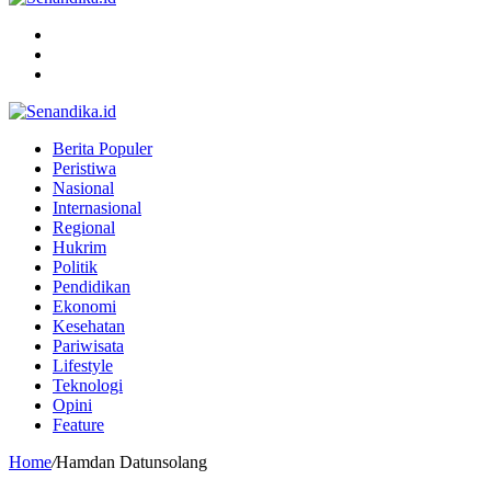
Menu
Search
for
Switch
skin
Berita Populer
Peristiwa
Nasional
Internasional
Regional
Hukrim
Politik
Pendidikan
Ekonomi
Kesehatan
Pariwisata
Lifestyle
Teknologi
Opini
Feature
Home
/
Hamdan Datunsolang