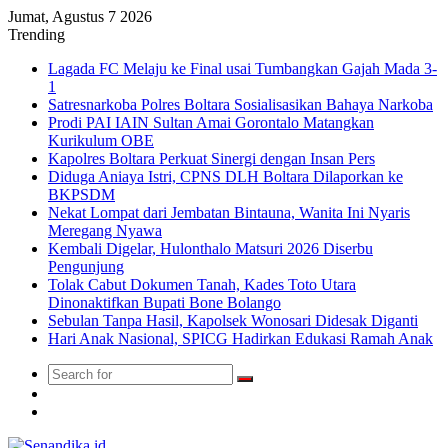
Jumat, Agustus 7 2026
Trending
Lagada FC Melaju ke Final usai Tumbangkan Gajah Mada 3-
1
Satresnarkoba Polres Boltara Sosialisasikan Bahaya Narkoba
Prodi PAI IAIN Sultan Amai Gorontalo Matangkan
Kurikulum OBE
Kapolres Boltara Perkuat Sinergi dengan Insan Pers
Diduga Aniaya Istri, CPNS DLH Boltara Dilaporkan ke
BKPSDM
Nekat Lompat dari Jembatan Bintauna, Wanita Ini Nyaris
Meregang Nyawa
Kembali Digelar, Hulonthalo Matsuri 2026 Diserbu
Pengunjung
Tolak Cabut Dokumen Tanah, Kades Toto Utara
Dinonaktifkan Bupati Bone Bolango
Sebulan Tanpa Hasil, Kapolsek Wonosari Didesak Diganti
Hari Anak Nasional, SPICG Hadirkan Edukasi Ramah Anak
Search
Switch
for
skin
TikTok