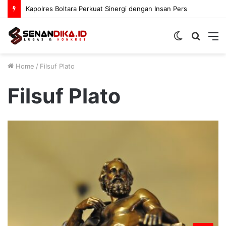
Kapolres Boltara Perkuat Sinergi dengan Insan Pers
Switch
Searc
M
skin
for
Home
/
Filsuf Plato
Filsuf Plato