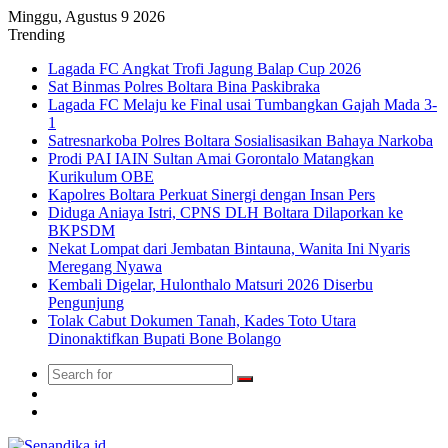
Minggu, Agustus 9 2026
Trending
Lagada FC Angkat Trofi Jagung Balap Cup 2026
Sat Binmas Polres Boltara Bina Paskibraka
Lagada FC Melaju ke Final usai Tumbangkan Gajah Mada 3-
1
Satresnarkoba Polres Boltara Sosialisasikan Bahaya Narkoba
Prodi PAI IAIN Sultan Amai Gorontalo Matangkan
Kurikulum OBE
Kapolres Boltara Perkuat Sinergi dengan Insan Pers
Diduga Aniaya Istri, CPNS DLH Boltara Dilaporkan ke
BKPSDM
Nekat Lompat dari Jembatan Bintauna, Wanita Ini Nyaris
Meregang Nyawa
Kembali Digelar, Hulonthalo Matsuri 2026 Diserbu
Pengunjung
Tolak Cabut Dokumen Tanah, Kades Toto Utara
Dinonaktifkan Bupati Bone Bolango
Search
Switch
for
skin
TikTok