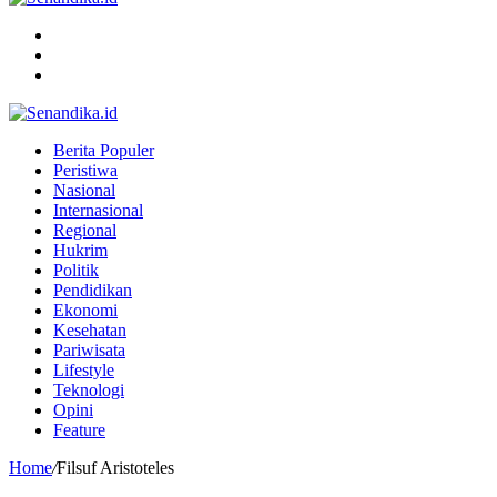
Menu
Search
for
Switch
skin
Berita Populer
Peristiwa
Nasional
Internasional
Regional
Hukrim
Politik
Pendidikan
Ekonomi
Kesehatan
Pariwisata
Lifestyle
Teknologi
Opini
Feature
Home
/
Filsuf Aristoteles