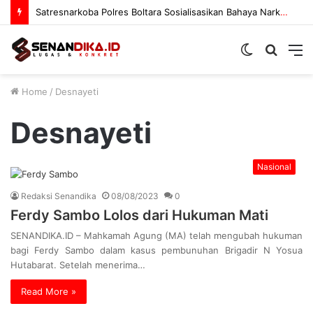
Satresnarkoba Polres Boltara Sosialisasikan Bahaya Narkoba
Switch
Searc
M
skin
for
Home
/
Desnayeti
Desnayeti
Nasional
Redaksi Senandika
08/08/2023
0
Ferdy Sambo Lolos dari Hukuman Mati
SENANDIKA.ID – Mahkamah Agung (MA) telah mengubah hukuman
bagi Ferdy Sambo dalam kasus pembunuhan Brigadir N Yosua
Hutabarat. Setelah menerima…
Read More »