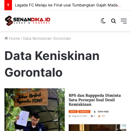
Lagada FC Melaju ke Final usai Tumbangkan Gajah Mada 3-1
Switch
Searc
M
skin
for
Home
/
Data Keniskinan Gorontalo
Data Keniskinan
Gorontalo