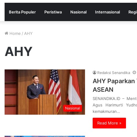
Berita Populer
Peristiwa
Nasional
Internasional
Regi
Home
/
AHY
AHY
Redaksi Senandika
AHY Paparkan T
ASEAN
SENANDIKA.ID – Mente
Agus Harimurti Yudh
Nasional
kemakmuran…
Read More »