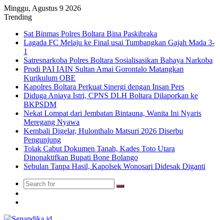
Minggu, Agustus 9 2026
Trending
Sat Binmas Polres Boltara Bina Paskibraka
Lagada FC Melaju ke Final usai Tumbangkan Gajah Mada 3-
1
Satresnarkoba Polres Boltara Sosialisasikan Bahaya Narkoba
Prodi PAI IAIN Sultan Amai Gorontalo Matangkan
Kurikulum OBE
Kapolres Boltara Perkuat Sinergi dengan Insan Pers
Diduga Aniaya Istri, CPNS DLH Boltara Dilaporkan ke
BKPSDM
Nekat Lompat dari Jembatan Bintauna, Wanita Ini Nyaris
Meregang Nyawa
Kembali Digelar, Hulonthalo Matsuri 2026 Diserbu
Pengunjung
Tolak Cabut Dokumen Tanah, Kades Toto Utara
Dinonaktifkan Bupati Bone Bolango
Sebulan Tanpa Hasil, Kapolsek Wonosari Didesak Diganti
Search
Switch
for
skin
TikTok