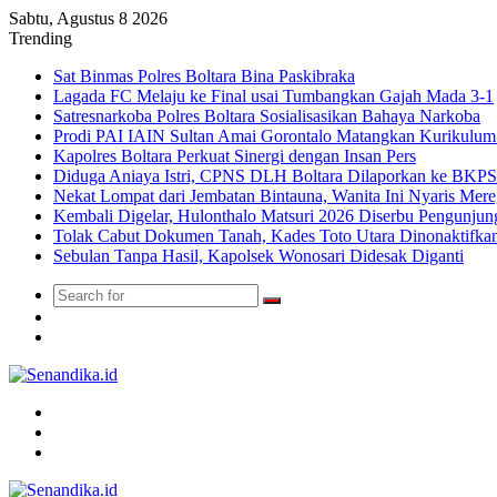
Sabtu, Agustus 8 2026
Trending
Sat Binmas Polres Boltara Bina Paskibraka
Lagada FC Melaju ke Final usai Tumbangkan Gajah Mada 3-1
Satresnarkoba Polres Boltara Sosialisasikan Bahaya Narkoba
Prodi PAI IAIN Sultan Amai Gorontalo Matangkan Kurikulu
Kapolres Boltara Perkuat Sinergi dengan Insan Pers
Diduga Aniaya Istri, CPNS DLH Boltara Dilaporkan ke BK
Nekat Lompat dari Jembatan Bintauna, Wanita Ini Nyaris Me
Kembali Digelar, Hulonthalo Matsuri 2026 Diserbu Pengunjun
Tolak Cabut Dokumen Tanah, Kades Toto Utara Dinonaktifka
Sebulan Tanpa Hasil, Kapolsek Wonosari Didesak Diganti
Search
Switch
for
skin
TikTok
Menu
Search
for
Switch
skin