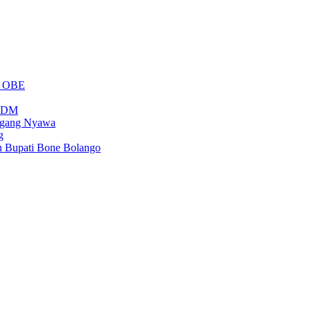
m OBE
PSDM
regang Nyawa
g
n Bupati Bone Bolango