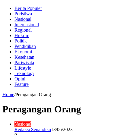
Berita Populer
Peristiwa
Nasional
Internasional
Regional
Hukrim
Politik
Pendidikan
Ekonomi
Kesehatan
Pariwisata
Lifestyle
Teknologi
Opini
Feature
Home
/
Peragangan Orang
Peragangan Orang
Nasional
Redaksi Senandika
13/06/2023
0