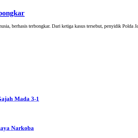
bongkar
a, berhasis terbongkar. Dari ketiga kasus tersebut, penyidik Polda
Gajah Mada 3-1
ahaya Narkoba